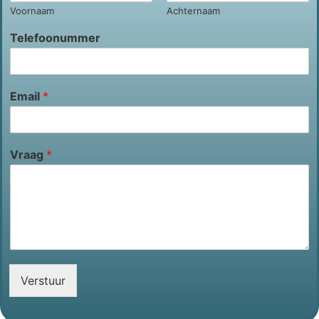
Voornaam
Achternaam
Telefoonummer
Email
*
Vraag
*
Verstuur