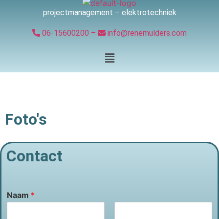
projectmanagement – elektrotechniek
06-15600200 –
info@renemulders.com
Foto's
Contact
Naam
*